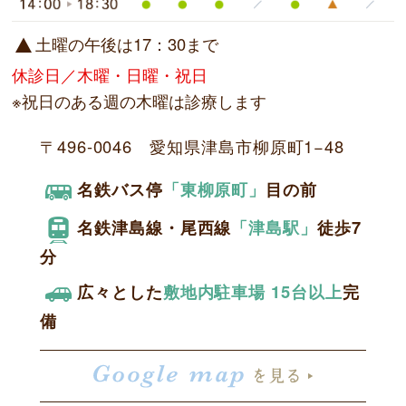
土曜の午後は17：30まで
休診日／木曜・日曜・祝日
※祝日のある週の木曜は診療します
〒496-0046 愛知県津島市柳原町1−48
名鉄バス停
「東柳原町」
目の前
名鉄津島線・尾西線
「津島駅」
徒歩7
分
広々とした
敷地内駐車場 15台以上
完
備