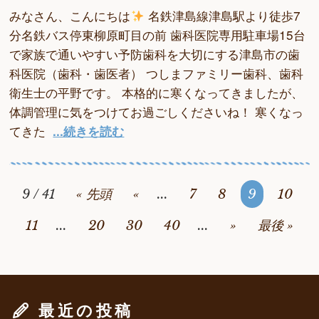
みなさん、こんにちは
名鉄津島線津島駅より徒歩7
分名鉄バス停東柳原町目の前 歯科医院専用駐車場15台
で家族で通いやすい予防歯科を大切にする津島市の歯
科医院（歯科・歯医者） つしまファミリー歯科、歯科
衛生士の平野です。 本格的に寒くなってきましたが、
体調管理に気をつけてお過ごしくださいね！ 寒くなっ
てきた
...続きを読む
« 先頭
«
7
8
9
10
9 / 41
...
11
20
30
40
»
最後 »
...
...
最近の投稿