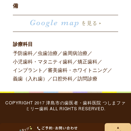
備
診療科目
予防歯科
／
虫歯治療
／
歯周病治療
／
小児歯科・マタニティ歯科
／
矯正歯科
／
インプラント
／
審美歯科・ホワイトニング
／
義歯（入れ歯）
／
口腔外科
／
訪問診療
COPYRIGHT 2017 津島市の歯医者・歯科医院 つしまファ
ミリー歯科 ALL RIGHTS RESERVED.