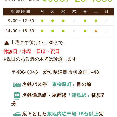
土曜の午後は17：30まで
休診日／木曜・日曜・祝日
※祝日のある週の木曜は診療します
〒496-0046 愛知県津島市柳原町1−48
名鉄バス停
「東柳原町」
目の前
名鉄津島線・尾西線
「津島駅」
徒歩7
分
広々とした
敷地内駐車場 15台以上
完