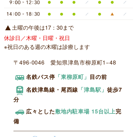
土曜の午後は17：30まで
休診日／木曜・日曜・祝日
※祝日のある週の木曜は診療します
〒496-0046 愛知県津島市柳原町1−48
名鉄バス停
「東柳原町」
目の前
名鉄津島線・尾西線
「津島駅」
徒歩7
分
広々とした
敷地内駐車場 15台以上
完
備