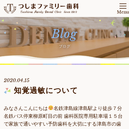
Menu
Blog
ブログ
2020.04.15
知覚過敏について
みなさんこんにちは
名鉄津島線津島駅より徒歩７分
名鉄バス停東柳原町目の前 歯科医院専用駐車場１５台
で家族で通いやすい予防歯科を大切にする津島市の歯