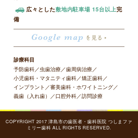
広々とした
敷地内駐車場 15台以上
完
備
診療科目
予防歯科
／
虫歯治療
／
歯周病治療
／
小児歯科・マタニティ歯科
／
矯正歯科
／
インプラント
／
審美歯科・ホワイトニング
／
義歯（入れ歯）
／
口腔外科
／
訪問診療
COPYRIGHT 2017 津島市の歯医者・歯科医院 つしまファ
ミリー歯科 ALL RIGHTS RESERVED.